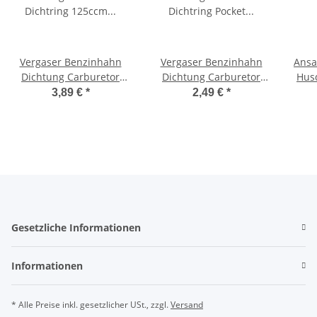
Vergaser Benzinhahn
Vergaser Benzinhahn
Ansa
Dichtung Carburetor
Dichtung Carburetor
Hus
Dichtring 125ccm Pit Dirt
Dichtring Pocket Bike
142
3,89 €
*
2,49 €
*
Bike Quad ATV
Dirt Bike Quad ATV
Gesetzliche Informationen
Informationen
* Alle Preise inkl. gesetzlicher USt., zzgl.
Versand