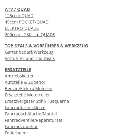
ATV / QUAD
125ccm QUAD
49ccm POCKET-QUAD
ELEKTRO-QUADS
200ccm - 250ccm QUADS
TOP DEALS & VORFÜHRER & WERKZEUG
Gartenbedarf/Werkzeug
Vorführer und Top Deals
ERSATZTEILE
Antriebsketten
Autoteile & Zubehör
Benzin/Elektro Motoren
Ersatzteile Motorroller
Ersatzvergaser Stihl/Husquarna
Fahrradbremsklötze
Fahrradschläuche/Mantel
Fahrradventile/Reparaturset
Fahrradzubehör
Federbeine