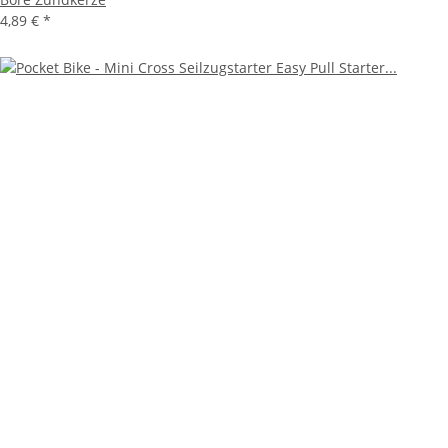
4,89 €
*