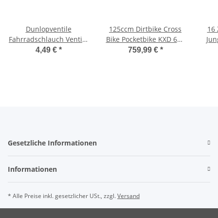
Dunlopventile
125ccm Dirtbike Cross
16 
Fahrradschlauch Ventile
Bike Pocketbike KXD 609
Jun
Blitzventil Ventileinsatz
4 Takt 4 Gang E-Start
Kind
4,49 €
*
759,99 €
*
Ventil 4er Set
17/14 Grün
B
Gesetzliche Informationen
Informationen
* Alle Preise inkl. gesetzlicher USt., zzgl.
Versand