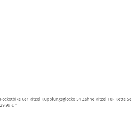
Pocketbike 6er Ritzel Kupplungsglocke 54 Zähne Ritzel T8F Kette S
29,99 €
*