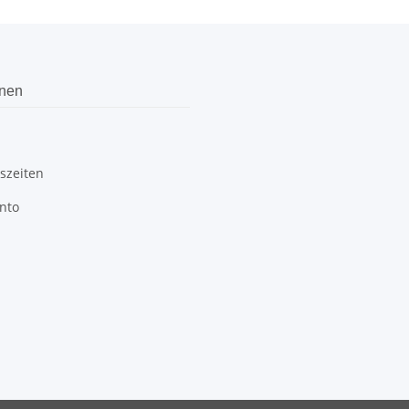
onen
szeiten
nto