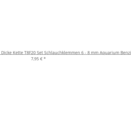
 Dicke Kette T8F
20 Set Schlauchklemmen 6 - 8 mm Aquarium Ben
7,95 €
*