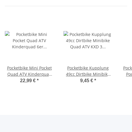
Pocketbike Mini Pocket
Pocketbike Kupplung
Pock
Quad ATV Kinderquad
49cc Dirtbike Minibike
Pocket 2-
6er Kupplungsglocke
Quad ATV KXD 3 Backen
Ga
22,99 €
*
9,45 €
*
25H + Kupplung
Fliehkraft Neu