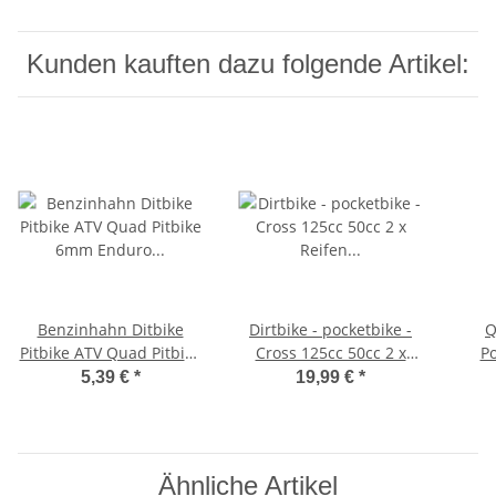
Kunden kauften dazu folgende Artikel:
Benzinhahn Ditbike
Dirtbike - pocketbike -
Q
Pitbike ATV Quad Pitbike
Cross 125cc 50cc 2 x
Po
6mm Enduro Cross
Reifen Schlauch Hinten
Gasg
5,39 €
*
19,99 €
*
Universal 50 125cc
12 - 2.75
2
Ähnliche Artikel